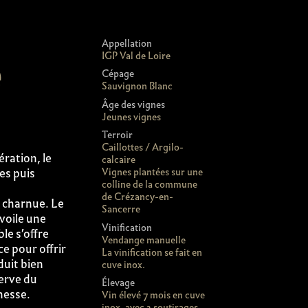
Appellation
e
IGP Val de Loire
Cépage
Sauvignon Blanc
Âge des vignes
Jeunes vignes
Terroir
Caillottes / Argilo-
ération, le
calcaire
es puis
Vignes plantées sur une
colline de la commune
de Crézancy-en-
 charnue. Le
Sancerre
voile une
Vinification
le s’offre
Vendange manuelle
e pour offrir
La vinification se fait en
duit bien
cuve inox.
verve du
Élevage
unesse.
Vin élevé 7 mois en cuve
inox, avec 2 soutirages